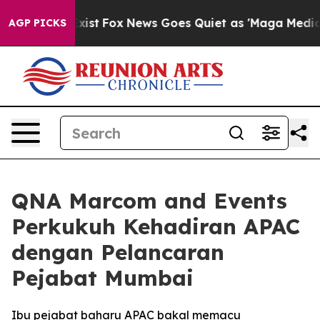
f They Exist
Fox News Goes Quiet as 'Maga Media Pipel
AGP PICKS
QNA Marcom and Events
Perkukuh Kehadiran APAC
dengan Pelancaran
Pejabat Mumbai
Ibu pejabat baharu APAC bakal memacu