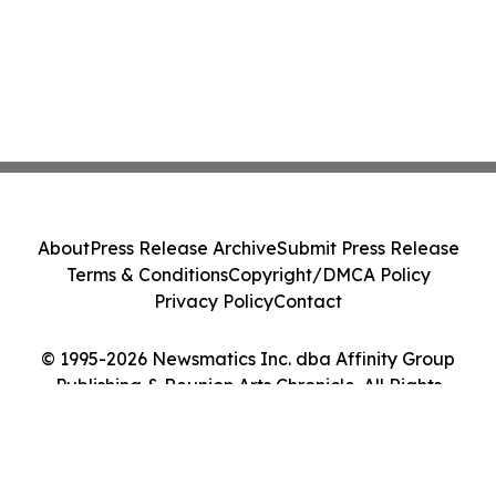
About
Press Release Archive
Submit Press Release
Terms & Conditions
Copyright/DMCA Policy
Privacy Policy
Contact
© 1995-2026 Newsmatics Inc. dba Affinity Group
Publishing & Reunion Arts Chronicle. All Rights
Reserved.
Cookie Settings / Your Privacy Choices