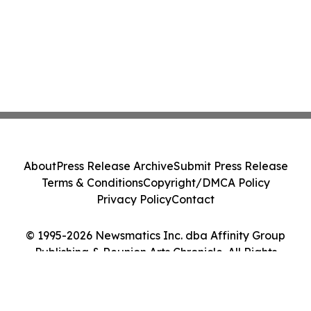
About
Press Release Archive
Submit Press Release
Terms & Conditions
Copyright/DMCA Policy
Privacy Policy
Contact
© 1995-2026 Newsmatics Inc. dba Affinity Group
Publishing & Reunion Arts Chronicle. All Rights
Reserved.
Cookie Settings / Your Privacy Choices