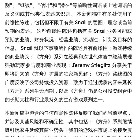
测”、“继续”、“估计”和“潜在”等前瞻性词语或上述词语的
反义词或其他类似表述来识别。 本新闻稿中有多处使用了
前瞻性陈述，包括但不限于有关 Snail 的意图、理念或当前
预期的表述。 这些前瞻性陈述包括有关 Snail 业务可能或
预期的业绩、财务状况、经营业绩、流动性、计划及目标的
信息。 Snail 就以下事项所作的陈述具有前瞻性：游戏持续
的商业势头；《方舟》系列在经典和次世代体验中继续展现
强劲玩家参与度和商业表现；Jeremy Stieglitz 分享关于
即将到来的《方舟》扩展的独家新见解；《方舟》路线图的
广度反映了公司持续投入资源，致力于通过优质内容来延长
《方舟》系列生命周期，以及《方舟》仍是公司投资组合中
的长期支柱和行业最持久的生存游戏系列之一。
本新闻稿中包含的任何前瞻性陈述反映了我们的当前观点，
并涉及某些风险和不确定性，其中包括：《方舟》系列继续
吸引玩家并延续其商业势头；我们的游戏在市场上的接受度