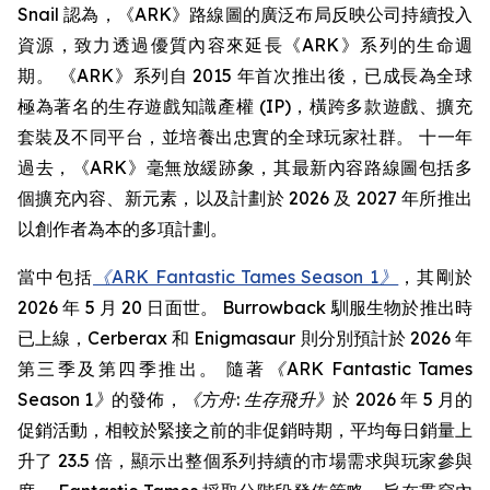
Snail 認為，《ARK》路線圖的廣泛布局反映公司持續投入
資源，致力透過優質內容來延長《ARK》系列的生命週
期。 《ARK》系列自 2015 年首次推出後，已成長為全球
極為著名的生存遊戲知識產權 (IP)，橫跨多款遊戲、擴充
套裝及不同平台，並培養出忠實的全球玩家社群。 十一年
過去，《ARK》毫無放緩跡象，其最新內容路線圖包括多
個擴充內容、新元素，以及計劃於 2026 及 2027 年所推出
以創作者為本的多項計劃。
當中包括
《ARK Fantastic Tames Season 1》
，其剛於
2026 年 5 月 20 日面世。 Burrowback 馴服生物於推出時
已上線，Cerberax 和 Enigmasaur 則分別預計於 2026 年
第三季及第四季推出。 隨著
《ARK Fantastic Tames
Season 1》
的發佈，
《方舟: 生存飛升》
於 2026 年 5 月的
促銷活動，相較於緊接之前的非促銷時期，平均每日銷量上
升了 23.5 倍，顯示出整個系列持續的市場需求與玩家參與