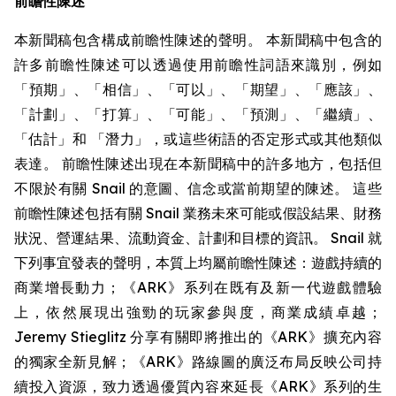
前瞻性陳述
本新聞稿包含構成前瞻性陳述的聲明。 本新聞稿中包含的
許多前瞻性陳述可以透過使用前瞻性詞語來識別，例如
「預期」、「相信」、「可以」、「期望」、「應該」、
「計劃」、「打算」、「可能」、「預測」、「繼續」、
「估計」和 「潛力」，或這些術語的否定形式或其他類似
表達。 前瞻性陳述出現在本新聞稿中的許多地方，包括但
不限於有關 Snail 的意圖、信念或當前期望的陳述。 這些
前瞻性陳述包括有關 Snail 業務未來可能或假設結果、財務
狀況、營運結果、流動資金、計劃和目標的資訊。 Snail 就
下列事宜發表的聲明，本質上均屬前瞻性陳述：遊戲持續的
商業增長動力；《ARK》系列在既有及新一代遊戲體驗
上，依然展現出強勁的玩家參與度，商業成績卓越；
Jeremy Stieglitz 分享有關即將推出的《ARK》擴充內容
的獨家全新見解；《ARK》路線圖的廣泛布局反映公司持
續投入資源，致力透過優質內容來延長《ARK》系列的生