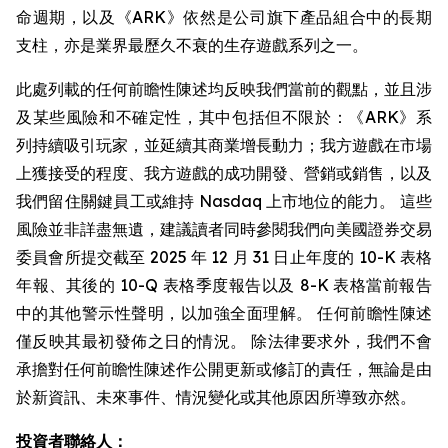
命週期，以及《ARK》依然是公司旗下產品組合中的長期
支柱，亦是業界最歷久不衰的生存遊戲系列之一。
此處列載的任何前瞻性陳述均反映我們當前的觀點，並且涉
及某些風險和不確定性，其中包括但不限於：《ARK》系
列持續吸引玩家，並延續其商業增長動力；我方遊戲在市場
上獲接受的程度、我方遊戲的成功開發、營銷或銷售，以及
我們留住關鍵員工或維持 Nasdaq 上市地位的能力。 這些
風險並非詳盡無遺，建議讀者同時參閱我們向美國證券交易
委員會所提交截至 2025 年 12 月 31 日止年度的 10-K 表格
年報、其後的 10-Q 表格季度報告以及 8-K 表格當前報告
中的其他警示性聲明，以加強全面理解。 任何前瞻性陳述
僅反映其最初發佈之日的情況。 除法律要求外，我們不會
承擔對任何前瞻性陳述作公開更新或修訂的責任，無論是由
於新資訊、未來事件、情況變化或其他原因所導致亦然。
投資者聯絡人：