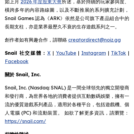
如上月
2026 年度股東大會
所述，基於持續的玩家參與度、
橫跨多年的內容路線圖，以及不斷推展的系列擴充計劃，
Snail Games 認為《ARK》依然是公司旗下產品組合中的
長期支柱，亦是業界最歷久不衰的生存遊戲系列之一。
創作者如有興趣合作，請聯絡
creatordirect@noiz.gg
Snail 社交媒體：
X
|
YouTube
|
Instagram
|
TikTok
|
Facebook
關於 Snail, Inc.
Snail, Inc. (Nasdaq: SNAL) 是一間全球領先的獨立開發商
和發行商，為世界各地的消費者提供互動數碼娛樂，擁有一
流的優質遊戲系列產品，適用於各種平台，包括遊戲機、個
人電腦 (PC) 和流動裝置。 如欲了解更多資訊，請瀏覽：
https://snail.com/