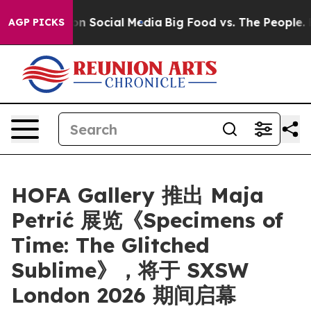
 Messages on Social Media
Big Food vs. The People. Big
AGP PICKS
HOFA Gallery 推出 Maja
Petrić 展览《Specimens of
Time: The Glitched
Sublime》，将于 SXSW
London 2026 期间启幕